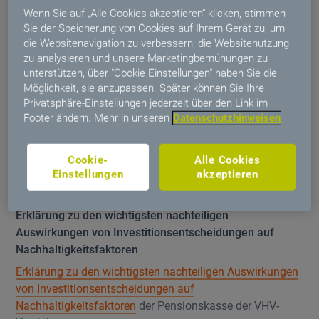
Wenn Sie auf „Alle Cookies akzeptieren“ klicken, stimmen
Versicherungen
Sie der Speicherung von Cookies auf Ihrem Gerät zu, um
Geschäftsbericht 2016 Pensionskasse der VHV-
die Websitenavigation zu verbessern, die Websitenutzung
Versicherungen
zu analysieren und unsere Marketingbemühungen zu
unterstützen, über "Cookie Einstellungen" haben Sie die
Möglichkeit, sie anzupassen. Später können Sie Ihre
Nachhaltigkeitsbezogene Offenlegungen
Privatsphäre-Einstellungen jederzeit über den Link im
Footer ändern. Mehr in unseren
Datenschutzhinweisen
Nachhaltigkeitsberichte
Informationen zur Nachhaltigkeit
der Pensionskasse der
Cookie-
Alle Cookies
Einstellungen
akzeptieren
VHV-Versicherungen.
Erklärung zu den wichtigsten nachteiligen
Auswirkungen von Investitionsentscheidungen auf
Nachhaltigkeitsfaktoren
Erklärung zu den wichtigsten nachteiligen Auswirkungen
von Investitionsentscheidungen auf
Nachhaltigkeitsfaktoren
der Pensionskasse der VHV-