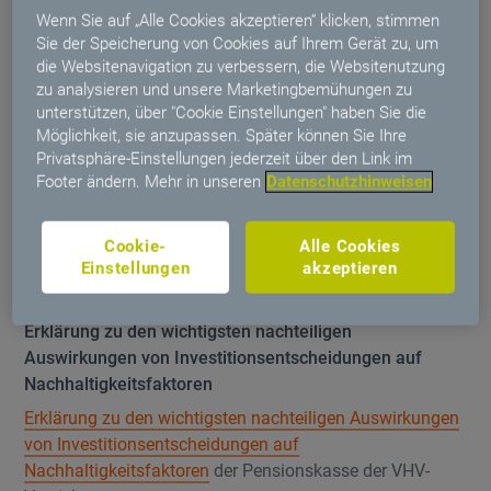
Wenn Sie auf „Alle Cookies akzeptieren“ klicken, stimmen
Versicherungen
Sie der Speicherung von Cookies auf Ihrem Gerät zu, um
Geschäftsbericht 2016 Pensionskasse der VHV-
die Websitenavigation zu verbessern, die Websitenutzung
Versicherungen
zu analysieren und unsere Marketingbemühungen zu
unterstützen, über "Cookie Einstellungen" haben Sie die
Möglichkeit, sie anzupassen. Später können Sie Ihre
Nachhaltigkeitsbezogene Offenlegungen
Privatsphäre-Einstellungen jederzeit über den Link im
Footer ändern. Mehr in unseren
Datenschutzhinweisen
Nachhaltigkeitsberichte
Informationen zur Nachhaltigkeit
der Pensionskasse der
Cookie-
Alle Cookies
Einstellungen
akzeptieren
VHV-Versicherungen.
Erklärung zu den wichtigsten nachteiligen
Auswirkungen von Investitionsentscheidungen auf
Nachhaltigkeitsfaktoren
Erklärung zu den wichtigsten nachteiligen Auswirkungen
von Investitionsentscheidungen auf
Nachhaltigkeitsfaktoren
der Pensionskasse der VHV-