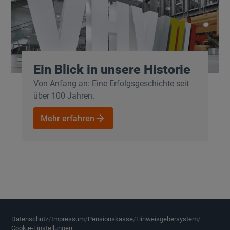
Ein Blick in unsere Historie
Von Anfang an: Eine Erfolgsgeschichte seit
über 100 Jahren.
Mehr erfahren
Mehr erfahren
Datenschutz
Impressum
Pensionskasse
Hinweisgebersystem
Datenschutz
/
Impressum
/
Pensionskasse
/
Hinweisgebersystem
/
Cookie-Einstellungen