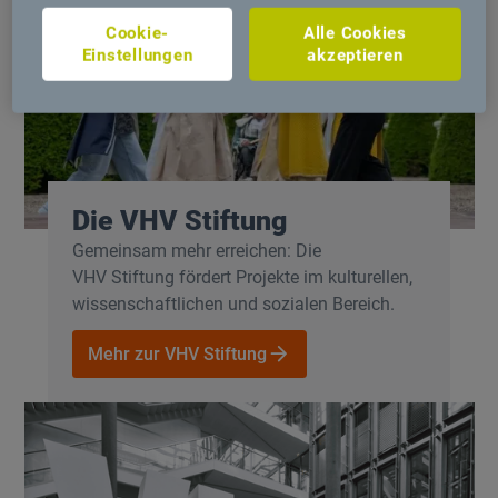
Cookie-
Alle Cookies
Einstellungen
akzeptieren
Die VHV Stiftung
Gemeinsam mehr erreichen: Die
VHV Stiftung fördert Projekte im kulturellen,
wissenschaftlichen und sozialen Bereich.
Mehr zur VHV Stiftung
Mehr zur VHV Stiftung