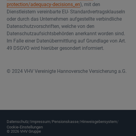
protection/adequacy-decisions_en
), mit den
Dienstleistern vereinbarte EU- Standardvertragsklauseln
oder durch das Unternehmen aufgestellte verbindliche
Datenschutzvorschriften, welche von den
Datenschutzaufsichtsbehörden anerkannt worden sind.
Im Falle einer Datenübermittlung auf Grundlage von Art.
49 DSGVO wird hierüber gesondert informiert.
© 2024 VHV Vereinigte Hannoversche Versicherung a.G.
Datenschutz
Impressum
Pensionskasse
Hinweisgebersystem
Datenschutz
/
Impressum
/
Pensionskasse
/
Hinweisgebersystem
/
Cookie-Einstellungen
©
2026
VHV Gruppe