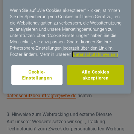
nutzen sie ggf. für die weitere Kommunikation zu dem
Wenn Sie auf „Alle Cookies akzeptieren“ klicken, stimmen
betreffenden Vertrag oder Vorgang, sofern Sie dieser
Sie der Speicherung von Cookies auf Ihrem Gerät zu, um
Nutzung nicht widersprechen. Eine Weitergabe oder
die Websitenavigation zu verbessern, die Websitenutzung
Verwendung Ihrer Daten zu anderen Zwecken ist dabei
zu analysieren und unsere Marketingbemühungen zu
ausgeschlossen. Weiterhin werden die von Ihnen in das
unterstützen, über "Cookie Einstellungen" haben Sie die
Kontaktformular eingetragenen Daten verarbeitet.
Möglichkeit, sie anzupassen. Später können Sie Ihre
Privatsphäre-Einstellungen jederzeit über den Link im
Daneben wird Ihre IP-Adresse erhoben. Rechtsgrundlagen
Footer ändern. Mehr in unseren
Datenschutzhinweisen
für diese Verarbeitungen sind Art. 6 Abs. 1 lit. a) und f)
DSGVO.
Cookie-
Alle Cookies
Sie können auch dieser Nutzung jederzeit formlos
Einstellungen
akzeptieren
widersprechen oder Ihre Einwilligung widerrufen. Ihren
Widerspruch bzw. Widerruf können Sie an
datenschutzbeauftragter@vhv.de
richten.
3. Hinweise zum Webtracking und externe Dienste
Auf unserer Webseite setzen wir sog. „Tracking-
Technologien“ zum Zweck der personalisierten Werbung