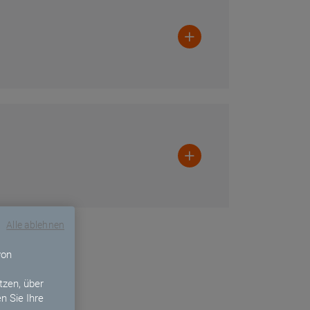
Button
Button
Alle ablehnen
von
zen, über
n Sie Ihre