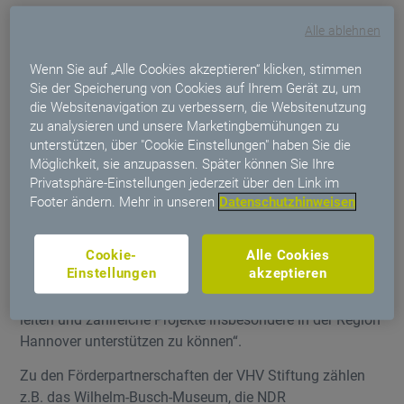
„Ich freue mich, diese verantwortungsvolle Aufgabe zu
Alle ablehnen
übernehmen. Die Unternehmenswerte der VHV Gruppe
bilden den Rahmen für das gesellschaftliche
Wenn Sie auf „Alle Cookies akzeptieren“ klicken, stimmen
Sie der Speicherung von Cookies auf Ihrem Gerät zu, um
Engagement der VHV Stiftung. Dafür werden wir
die Websitenavigation zu verbessern, die Websitenutzung
bewährte Programme ausbauen und die Stiftung
zu analysieren und unsere Marketingbemühungen zu
zugleich weiterentwickeln“, sagt Ulrich Schneider.
unterstützen, über "Cookie Einstellungen" haben Sie die
Möglichkeit, sie anzupassen. Später können Sie Ihre
Das Kuratorium der VHV Stiftung dankt Dietrich Werner
Privatsphäre-Einstellungen jederzeit über den Link im
für seine engagierte Leitung und wichtigen Impulse in der
Footer ändern. Mehr in unseren
Datenschutzhinweisen
Weiterentwicklung der Stiftung. Er hat Förderaktivitäten
am Standort Hannover konsequent ausgebaut und
langjährige Partnerschaften mit Einrichtungen aus Kultur,
Cookie-
Alle Cookies
Einstellungen
akzeptieren
Wissenschaft und dem sozialen Bereich gestärkt. „Es war
mir eine große Freude, die VHV Stiftung seit 2020 zu
leiten und zahlreiche Projekte insbesondere in der Region
Hannover unterstützen zu können“.
Zu den Förderpartnerschaften der VHV Stiftung zählen
z.B. das Wilhelm-Busch-Museum, die NDR