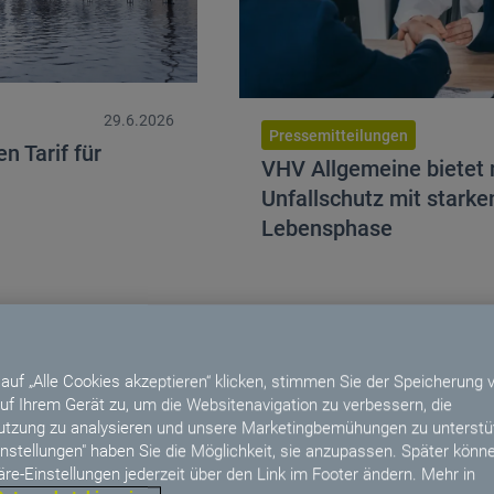
29.6.2026
Pressemitteilungen
n Tarif für
VHV Allgemeine bietet
Unfallschutz mit starke
Lebensphase
arif für Wohngebäudeversicherung
VHV Allgemeine bietet mod
auf „Alle Cookies akzeptieren“ klicken, stimmen Sie der Speicherung 
uf Ihrem Gerät zu, um die Websitenavigation zu verbessern, die
en
tzung zu analysieren und unsere Marketingbemühungen zu unterstüt
instellungen" haben Sie die Möglichkeit, sie anzupassen. Später könne
äre-Einstellungen jederzeit über den Link im Footer ändern. Mehr in