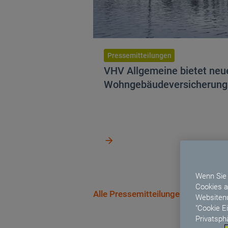
Pressemitteilungen
VHV Allgemeine bietet neue
Wohngebäudeversicherung
VHV Allgemeine bietet neuen T
Wenn Sie 
Cookies a
Alle Pressemitteilung
Alle Pressemitteilungen
Websitenu
"Cookie E
Privatsph