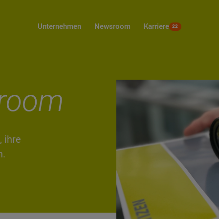
Karriere
Unternehmen
Newsroom
22
room
 ihre
n.