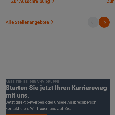
Zur Ausschreibung
Zur Ausschreibung
Zur
Alle Stellenangebote
Alle Stellenangebote
Button
Button
ARBEITEN BEI DER VHV GRUPPE
Starten Sie jetzt Ihren Karriereweg
mit uns.
Jetzt direkt bewerben oder unsere Ansprechperson
kontaktieren. Wir freuen uns auf Sie.