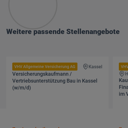
Weitere passende Stellenangebote
Zur Ausschreibung
Zur Aus
Kassel
VHV Allgemeine Versicherung AG
VHV
Versicherungskaufmann /
H
Kau
Vertriebsunterstützung Bau in Kassel
Fin
(w/m/d)
im 