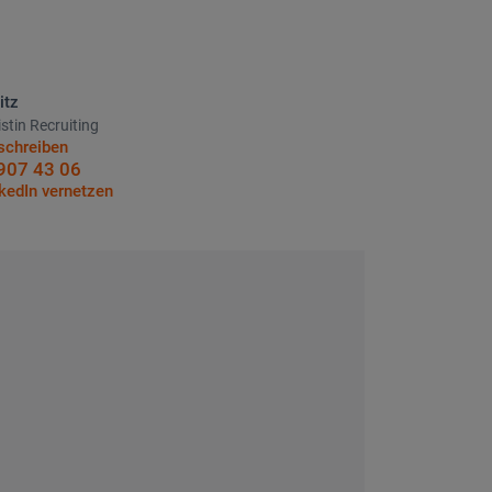
itz
stin Recruiting
E-Mail schreiben
schreiben
0511 907 43 06
907 43 06
Auf LinkedIn vernetzen
kedIn vernetzen