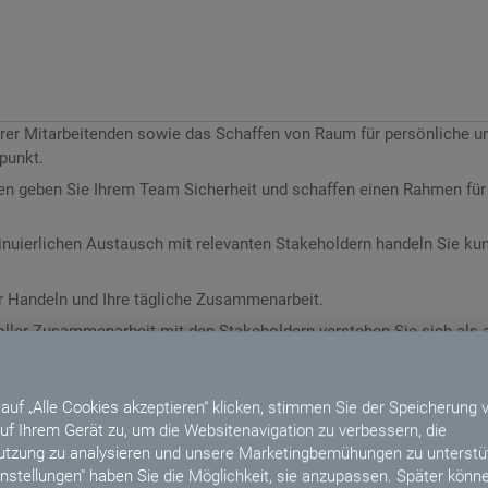
hrer Mitarbeitenden sowie das Schaffen von Raum für persönliche u
punkt.
ken geben Sie Ihrem Team Sicherheit und schaffen einen Rahmen fü
inuierlichen Austausch mit relevanten Stakeholdern handeln Sie kun
hr Handeln und Ihre tägliche Zusammenarbeit.
oller Zusammenarbeit mit den Stakeholdern verstehen Sie sich als ak
auf „Alle Cookies akzeptieren“ klicken, stimmen Sie der Speicherung 
uf Ihrem Gerät zu, um die Websitenavigation zu verbessern, die
udium, vorzugsweise der Informatik, Wirtschaftsinformatik oder ei
tzung zu analysieren und unsere Marketingbemühungen zu unterstüt
instellungen" haben Sie die Möglichkeit, sie anzupassen. Später könne