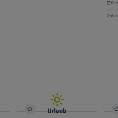
Sta
Ans
ng
Urlaub
ll
Zusätzlich zu Ihren 30 Urlaubstagen pro
ne
Jahr haben Sie die Möglichkeit, Ihre
Abs
am
Sonderzahlungen in zusätzliche freie
T
g.
Tage umzuwandeln.
Urlaub
Flip Card
Fl