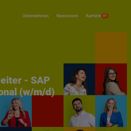
Unternehmen
Newsroom
Karriere
23
eiter - SAP
onal (w/m/d)
t