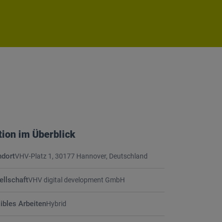
tion im Überblick
ndort
VHV-Platz 1, 30177 Hannover, Deutschland
ellschaft
VHV digital development GmbH
ibles Arbeiten
Hybrid