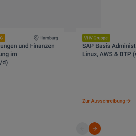
Zur Ausschreibung
Hamburg
AG
VHV Gruppe
rungen und Finanzen
SAP Basis Administ
zung im
Linux, AWS & BTP 
/d)
ng
Zur Ausschr
Zur Ausschreibung
Button
Button