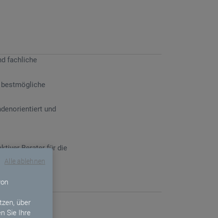
nd fachliche
r bestmögliche
denorientiert und
tiver Berater für die
Alle ablehnen
von
ne vergleichbare
zen, über
n Sie Ihre