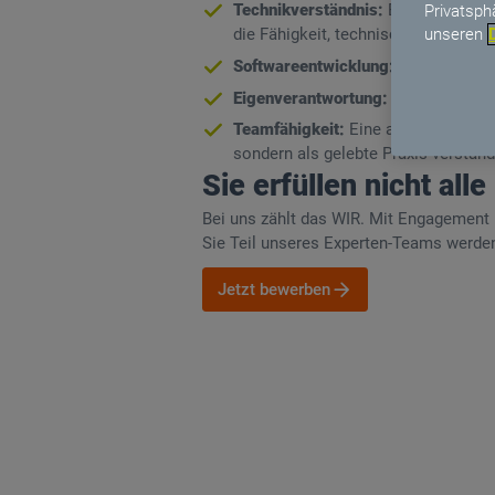
Technikverständnis:
Ein gutes Vers
Privatsph
unseren
die Fähigkeit, technische Zusammen
Softwareentwicklung:
Grundkenntni
Eigenverantwortung:
Freude daran,
Teamfähigkeit:
Eine ausgeprägte Fü
sondern als gelebte Praxis verstand
Sie erfüllen nicht alle
Bei uns zählt das WIR. Mit Engagement
Sie Teil unseres Experten-Teams werde
Jetzt bewerben
Jetzt bewerben