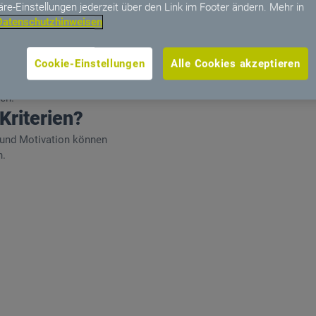
tändnis für die Arbeitsweise von Business Analysten und Anwendu
äre-Einstellungen jederzeit über den Link im Footer ändern. Mehr in
Datenschutzhinweisen
hänge verständlich darzustellen.
sse im Bereich Softwareentwicklung und Systemarchitekturen sind
 Themen aus eigenem Antrieb anzugehen, weiterzuentwickeln und zu
Cookie-Einstellungen
Alle Cookies akzeptieren
hrungs- und Teamfähigkeit zeichnet Sie aus; Leadership wird dabei 
en.
 Kriterien?
 und Motivation können
n.