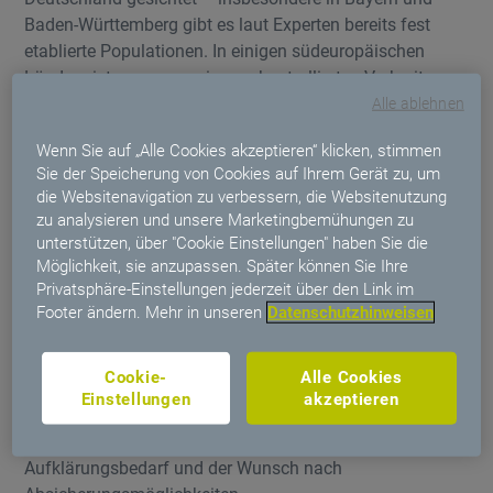
Baden-Württemberg gibt es laut Experten bereits fest
etablierte Populationen. In einigen südeuropäischen
Ländern ist sogar von einer unkontrollierten Verbreitung
die Rede.
Alle ablehnen
Wenn Sie auf „Alle Cookies akzeptieren“ klicken, stimmen
Warum mit der Tigermücke der
Sie der Speicherung von Cookies auf Ihrem Gerät zu, um
Absicherungsbedarf steigt
die Websitenavigation zu verbessern, die Websitenutzung
zu analysieren und unsere Marketingbemühungen zu
Die gute Nachricht: Noch sind Infektionskrankheiten, die
unterstützen, über "Cookie Einstellungen" haben Sie die
auf die Asiatische Tigermücke als Überträger
Möglichkeit, sie anzupassen. Später können Sie Ihre
zurückzuführen sind, in Deutschland die absolute
Privatsphäre-Einstellungen jederzeit über den Link im
Ausnahme. Mit dem Voranschreiten des Klimawandels
Footer ändern. Mehr in unseren
Datenschutzhinweisen
wird jedoch ein Anstieg der Infektionsfälle erwartet und
somit wächst auch der Absicherungsbedarf. Die Aussicht
Cookie-
Alle Cookies
auf schwere und durch Mücken übertragene
Einstellungen
akzeptieren
Infektionskrankheiten verunsichert viele Menschen. So
steigt mit der Verunsicherung auch der
Aufklärungsbedarf und der Wunsch nach