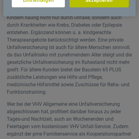
Einstellungen
akzeptieren
Kinderinvalidität schließt eine relevante
Versorgungslücke, da dauerhafte Beeinträchtigungen bei
Kindern häufig nicht nur durch Unfälle, sondern auch
durch Krankheiten wie Krebs, Diabetes oder Epilepsie
entstehen. Ergänzend können u. a. kindgerechte
Therapieangebote berücksichtigt werden. Eine private
Unfallversicherung ist auch für ältere Menschen sinnvoll,
da das Unfallrisiko mit zunehmendem Alter steigt und die
gesetzliche Unfallversicherung im Ruhestand nicht mehr
greift. Für ältere Kunden bietet der Baustein 65 PLUS
zusätzliche Leistungen wie Hilfe und Pflege,
medizinische Hilfsmittel sowie Zuschüsse für Reha- und
Funktionstraining.
Wer bei der VHV Allgemeine eine Unfallversicherung
abgeschlossen hat, profitiert darüber hinaus zu jeder
Tages-und Nachtzeit, auch an Wochenenden und
Feiertagen vom kostenlosen VHV Unfall-Service. Zudem
ergänzt der pme Familienservice als Kooperationspartner