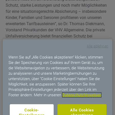
Schutz, starke Leistungen und noch mehr Möglichkeiten
für eine situationsgerechte Absicherung – insbesondere
Kinder, Familien und Senioren profitieren von unseren
erweiterten Tarifbausteinen“, so Dr. Thomas Diekmann,
Vorstand Privatkunden der VHV Allgemeine. Die private
Unfallversicherung bietet finanziellen Schutz bei
dauerhaften gesundheitlichen Beeinträchtigungen durch
Alle ablehnen
Unfälle und zahlt je nach Schwere der Invalidität eine
Kapitalleistung oder Rente. Sie sichert Kunden rund um
Wenn Sie auf „Alle Cookies akzeptieren“ klicken, stimmen
die Uhr und weltweit ab – im Gegensatz zur gesetzlichen
Sie der Speicherung von Cookies auf Ihrem Gerät zu, um
Unfallversicherung, die nur bei Arbeits- und Wegeunfällen
die Websitenavigation zu verbessern, die Websitenutzung
greift. Je nach Tarif umfasst der Schutz u. a.
zu analysieren und unsere Marketingbemühungen zu
unterstützen, über "Cookie Einstellungen" haben Sie die
Invaliditätsleistungen, Unfallrente, Krankenhaustagegeld,
Möglichkeit, sie anzupassen. Später können Sie Ihre
Leistungen für Rehabilitationsmaßnahmen sowie Such-,
Privatsphäre-Einstellungen jederzeit über den Link im
Bergungs- und Rettungskosten.
Footer ändern. Mehr in unseren
Datenschutzhinweisen
Starke Bausteine für Familien und Zielgruppe 65 PLUS
Cookie-
Alle Cookies
Die Kombination aus Unfallversicherung und