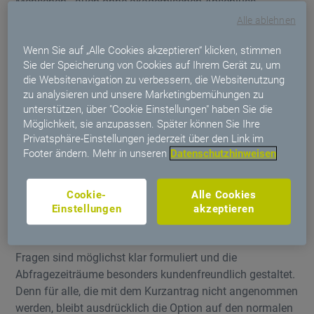
Menschen - auch ohne akademischen Abschluss -
möglich, den Berufsunfähigkeitsschutz mit der
Alle ablehnen
Beantwortung nur weniger Fragen abzuschließen“,
Wenn Sie auf „Alle Cookies akzeptieren“ klicken, stimmen
erläutert Frank Hilbert, Sprecher des Vorstands der
Sie der Speicherung von Cookies auf Ihrem Gerät zu, um
Hannoversche Lebensversicherung AG. Damit will die
die Websitenavigation zu verbessern, die Websitenutzung
Hannoversche Lebensversicherung allen Berufsgruppen,
zu analysieren und unsere Marketingbemühungen zu
ob Handwerkerinnen und Handwerker, Pflegerinnen und
unterstützen, über "Cookie Einstellungen" haben Sie die
Pfleger oder Sachbearbeiterinnen und -bearbeitern die
Möglichkeit, sie anzupassen. Später können Sie Ihre
Möglichkeit bieten, ihre wertvolle Arbeitskraft
Privatsphäre-Einstellungen jederzeit über den Link im
Footer ändern. Mehr in unseren
Datenschutzhinweisen
unkompliziert abzusichern. Einzige Voraussetzung: Die
Antragssteller dürfen nicht älter sein als 35 Jahre.
Cookie-
Alle Cookies
Das bietet die Junge-Leute-SBU
Einstellungen
akzeptieren
Der Kurzantrag mit nur drei Gesundheitsfragen berechtigt
zu einer monatlichen Rente von bis zu 2.000 Euro. Die
Fragen sind möglichst klar formuliert und die
Abfragezeiträume besonders kundenfreundlich gestaltet.
Denn für alle, die mit dem Kurzantrag nicht angenommen
werden, bleibt ausdrücklich die Option auf den normalen