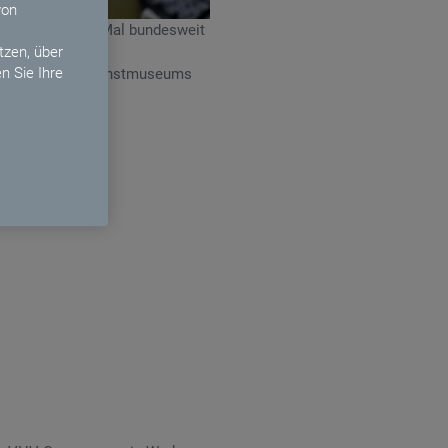
von
ppe zum zweiten Mal bundesweit
zen, über
n Sie Ihre
g, Intendant des Kunstmuseums
 VHV Gruppe.