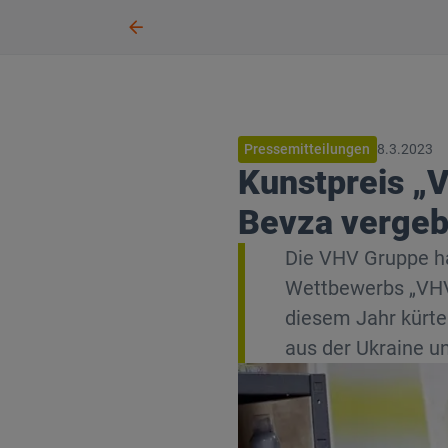
Pressemitteilungen
8.3.2023
Kunstpreis „V
Bevza verge
Die VHV Gruppe ha
Wettbewerbs „VHV A
diesem Jahr kürte
aus der Ukraine und