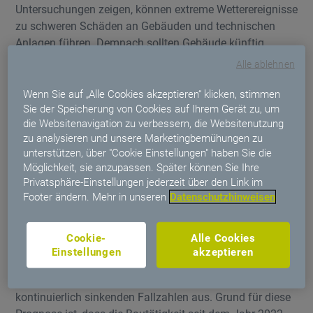
Untersuchungen zeigen, können extreme Wetterereignisse
zu schweren Schäden an Gebäuden und technischen
Anlagen führen. Demnach sollten Gebäude künftig
einfacher und robuster gebaut werden, damit sie auch
Alle ablehnen
Extremwetterlagen standhalten und Schäden vermieden
oder zumindest reduziert werden.
Wenn Sie auf „Alle Cookies akzeptieren“ klicken, stimmen
Sie der Speicherung von Cookies auf Ihrem Gerät zu, um
Anzahl der Schadenfälle: leichter Rückgang seit 2019
die Websitenavigation zu verbessern, die Websitenutzung
zu analysieren und unsere Marketingbemühungen zu
In den Jahren 2015 bis 2018 haben sich die Schadenfälle
unterstützen, über "Cookie Einstellungen" haben Sie die
bei der VHV Allgemeine stabilisiert, seit 2019 ist ein
Möglichkeit, sie anzupassen. Später können Sie Ihre
leichter Rückgang erkennbar (siehe Grafik 2).Mögliche
Privatsphäre-Einstellungen jederzeit über den Link im
Footer ändern. Mehr in unseren
Datenschutzhinweisen
Ursachen sind eine verbesserte Schadenprävention auf
den Baustellen, die zu einer höheren Bauqualität geführt
hat, Schadenbeseitigung durch die Versicherungsnehmer
Cookie-
Alle Cookies
(ohne Schadenmeldung) sowie die Erhöhung des
Einstellungen
akzeptieren
Selbstbehaltsbei stark schadenbelasteten Verträgen. Für
das Jahr 2023 und die Folgejahre geht das IFB von
kontinuierlich sinkenden Fallzahlen aus. Grund für diese