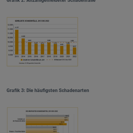
Grafik 2: Anzahlgemeldeter Schadenfälle
Grafik 3: Die häufigsten Schadenarten