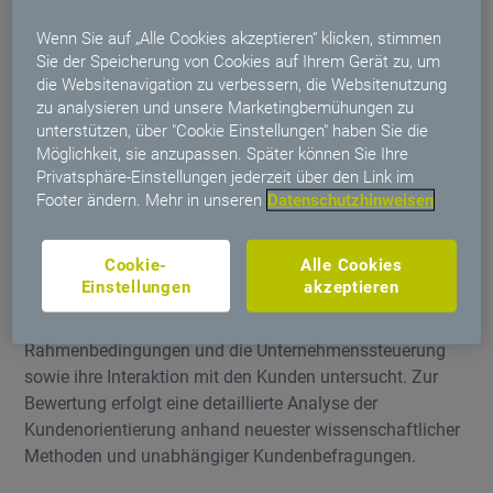
„Business-To-Consumer“, in der eine Verbesserung zum 5.
Wenn Sie auf „Alle Cookies akzeptieren“ klicken, stimmen
Platz im Vorjahrgelungen ist.
Sie der Speicherung von Cookies auf Ihrem Gerät zu, um
die Websitenavigation zu verbessern, die Websitenutzung
Die Top Service Deutschland Auszeichnung wird jährlich
zu analysieren und unsere Marketingbemühungen zu
im Rahmen einer Studie des Beratungsunternehmens CR
unterstützen, über "Cookie Einstellungen" haben Sie die
Management Consulting GmbH, Köln, in Kooperation mit
Möglichkeit, sie anzupassen. Später können Sie Ihre
dem Handelsblatt und dem Institut für Marktorientierte
Privatsphäre-Einstellungen jederzeit über den Link im
Unternehmensführung der Universität Mannheim
Footer ändern. Mehr in unseren
Datenschutzhinweisen
vergeben. Dafür wurden die Servicebereitschaft und -
qualität der teilnehmenden Unternehmen analysiert und
Cookie-
Alle Cookies
bewertet. Für den branchenübergreifenden
Einstellungen
akzeptieren
Wettbewerbsvergleich gehen die Veranstalter in drei
Schritten vor. Dazu werden die unternehmerischen
Rahmenbedingungen und die Unternehmenssteuerung
sowie ihre Interaktion mit den Kunden untersucht. Zur
Bewertung erfolgt eine detaillierte Analyse der
Kundenorientierung anhand neuester wissenschaftlicher
Methoden und unabhängiger Kundenbefragungen.