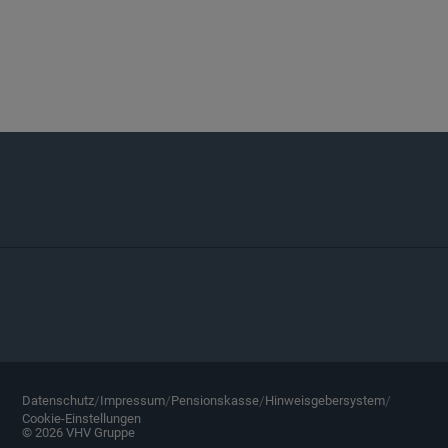
Datenschutz
Impressum
Pensionskasse
Hinweisgebersystem
Datenschutz
/
Impressum
/
Pensionskasse
/
Hinweisgebersystem
/
Cookie-Einstellungen
©
2026
VHV Gruppe