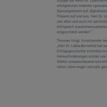
Gruppe hat Herrn Dr. Lütke-Bor
erfolgreichen Anbieter speziali
Spezialgebieten auf, digitalisi
Präsenz auf und aus. Herr Dr. L
uns allen und auch mir persönli
erfolgreich zusammenzuarbeiten
eingeschätzt werden.“
Thomas Voigt, Vorsitzender de
„Herr Dr. Lütke-Bornefeld hat s
Erfolgsgeschichte schreiben ko
Herausforderungen solider und f
Stärke vorausschauend und erfo
vielen Jahre enger und sehr gu