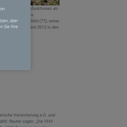
obersten Führungsfunktionen ab.
von
e Vorsitzende des
zen, über
ter Lütke-Bornefeld (77), seine
n Sie Ihre
rsicherung a.G. und 2013 in den
.
versche Versicherung a.G. und
hlt. Reuter sagte: „Die VHV