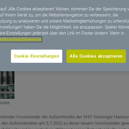
r mehr als zwei Jahren eingeleiteten langfristigen Wechsel in den 
auf „Alle Cookies akzeptieren“ klicken, stimmen Sie der Speicherung 
uf Ihrem Gerät zu, um die Websitenavigation zu verbessern, die
es Vorstandes im zurückliegenden Jahr beendet nun der langjährig
tzung zu analysieren und unsere Marketingbemühungen zu unterstüt
gte Hannoversche Versicherung a.G. und der VHV Holding AG, Dr. Pe
instellungen" haben Sie die Möglichkeit, sie anzupassen. Später könne
d war 2012 in den Aufsichtsrat der VHV Vereinigte Hannoversche Ve
äre-Einstellungen jederzeit über den Link im Footer ändern. Mehr in
AG berufen und 2014 jeweils zu deren Vorsitzendem gewählt worden
Datenschutzhinweisen
Cookie-Einstellungen
Alle Cookies akzeptieren
Kunte.
rtretender Vorsitzender der Aufsichtsräte der VHV Vereinigte Hanno
 den Aufsichtsräten am 5.7.2023 zu deren neuem Vorsitzenden gewä