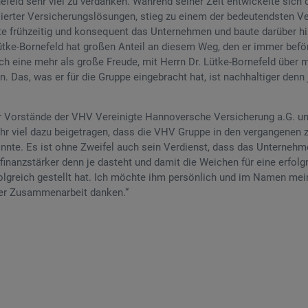
nefeld sehr viel zu verdanken. Während seiner Zeit entwickelte sic
sierter Versicherungslösungen, stieg zu einem der bedeutendsten Ve
erte frühzeitig und konsequent das Unternehmen und baute darüber hi
ütke-Bornefeld hat großen Anteil an diesem Weg, den er immer beför
ch eine mehr als große Freude, mit Herrn Dr. Lütke-Bornefeld über m
. Das, was er für die Gruppe eingebracht hat, ist nachhaltiger den
r Vorstände der VHV Vereinigte Hannoversche Versicherung a.G. un
ehr viel dazu beigetragen, dass die VHV Gruppe in den vergangenen 
nnte. Es ist ohne Zweifel auch sein Verdienst, dass das Unternehme
inanzstärker denn je dasteht und damit die Weichen für eine erfolg
lgreich gestellt hat. Ich möchte ihm persönlich und im Namen mein
ter Zusammenarbeit danken.“