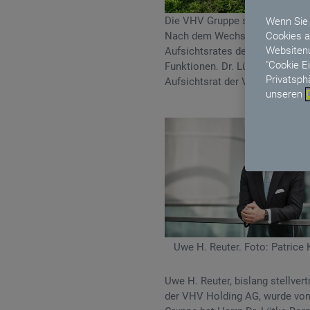
Die VHV Gruppe schließt die vo
Wenn Sie 
Cookies a
Nach dem Wechsel im Vorsitz d
Websitenu
Aufsichtsrates der VHV Vereini
"Cookie E
Funktionen. Dr. Lütke-Bornefel
Privatsph
Aufsichtsrat der VHV Holding 
unseren
Uwe H. Reuter. Foto: Patrice 
Uwe H. Reuter, bislang stellve
der VHV Holding AG, wurde von