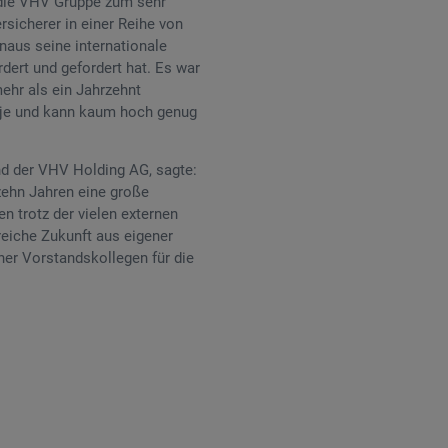
h die VHV Gruppe zum sehr
rsicherer in einer Reihe von
naus seine internationale
dert und gefordert hat. Es war
ehr als ein Jahrzehnt
n je und kann kaum hoch genug
d der VHV Holding AG, sagte:
zehn Jahren eine große
n trotz der vielen externen
reiche Zukunft aus eigener
er Vorstandskollegen für die