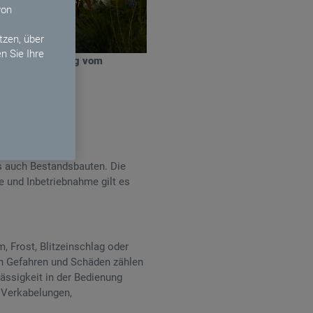
von
zen, über
n Sie Ihre
mpen unabhängig vom
ls auch Bestandsbauten. Die
e und Inbetriebnahme gilt es
 Frost, Blitzeinschlag oder
n Gefahren und Schäden zählen
ässigkeit in der Bedienung
 Verkabelungen,