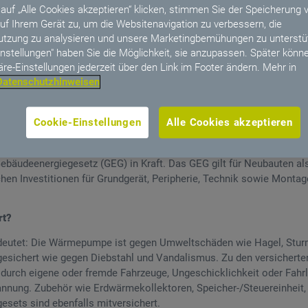
auf „Alle Cookies akzeptieren“ klicken, stimmen Sie der Speicherung 
uf Ihrem Gerät zu, um die Websitenavigation zu verbessern, die
tzung zu analysieren und unsere Marketingbemühungen zu unterstüt
instellungen" haben Sie die Möglichkeit, sie anzupassen. Später könne
 Allgemeine sichert privat und gewerblich genutzte Wärmepu
äre-Einstellungen jederzeit über den Link im Footer ändern. Mehr in
endeckung ab
Datenschutzhinweisen
en und alle Arten von Wärmepumpen inkl. Geothermietechnik
nd-Alone-Produkt (unabhängig von Gebäudeversicherung)
Cookie-Einstellungen
Alle Cookies akzeptieren
on ab 89,25 Euro brutto
Gebäudeenergiegesetz (GEG) in Kraft. Das GEG gilt für Neubauten a
hen Investitionen für Grundgerät, Peripherie, Technik sowie Montag
rt?
edeutet: Die Wärmepumpe ist gegen Umweltschäden wie Hagel, Sturm,
chert wie gegen Diebstahl und Vandalismus. Zu den versicherte
 durch eigene oder fremde Fahrzeuge, Ungeschicklichkeit oder Fahrl
nnung. Zubehör wie Erdwärmekollektoren, Speicher-/Steuereinheit,
sets sind ebenfalls mitversichert.