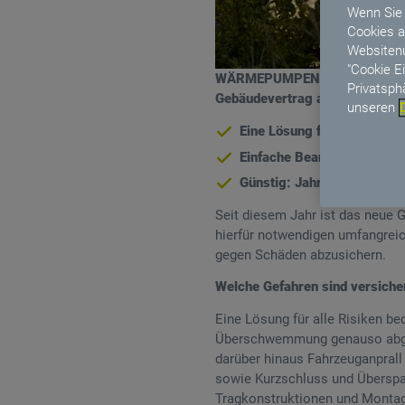
Wenn Sie 
Cookies a
Websitenu
"Cookie E
WÄRMEPUMPENPROTECT der VHV
Privatsph
Gebäudevertrag als Allgefahr
unseren
Eine Lösung für alle Risik
Einfache Beantragung: Sta
Günstig: Jahresbeitrag sch
Seit diesem Jahr ist das neue 
hierfür notwendigen umfangreic
gegen Schäden abzusichern.
Welche Gefahren sind versiche
Eine Lösung für alle Risiken b
Überschwemmung genauso abgesi
darüber hinaus Fahrzeuganprall
sowie Kurzschluss und Überspa
Tragkonstruktionen und Montage