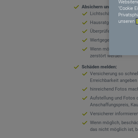
Websitenu
Absichern und Schäden ver
"Cookie E
Lichtschächte und Ein
Privatsph
unseren
Hausratgegenstände w
Überprüfen, ob Rückst
Wertgegenstände und D
Wenn möglich Möbel höh
zerstört werden
Schäden melden:
Versicherung so schnel
Erreichbarkeit angeben
hinreichend Fotos mach
Aufstellung und Fotos 
Anschaffungspreis, Ka
Versicherer informiere
Wenn möglich, beschädi
das nicht möglich ist,