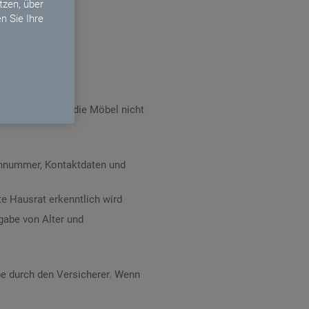
zen, über
n Sie Ihre
n Wasserständen die Möbel nicht
innummer, Kontaktdaten und
e Hausrat erkenntlich wird
gabe von Alter und
be durch den Versicherer. Wenn