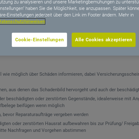
tzung zu analysieren und unsere Marketingbemühungen zu unterstüt
hindern:
instellungen" haben Sie die Möglichkeit, sie anzupassen. Später könne
gänge mit Sandsäcken absichern
äre-Einstellungen jederzeit über den Link im Footer ändern. Mehr in
Datenschutzhinweisen
eg- oder hochräumen
auklappe gereinigt werden muss und geschlossen werden kann
Cookie-Einstellungen
Alle Cookies akzeptieren
okumente in Sicherheit bringen
erstellen (z.B. durch Unterlegen von Steinen), damit bei niedrige
l wie möglich über Schäden informieren, dabei Versicherungssche
en, aus denen das Schadenbild hervorgeht und auch der beschädigt
der beschädigten oder zerstörten Gegenstände, idealerweise mit An
ufbelege beifügen wenn möglich
n, bevor Reparaturaufträge vergeben werden
gten oder zerstörten Hausrat aufbewahren bis zur Prüfung/ Freiga
 bitte Nachfragen und Vorgehen abstimmen