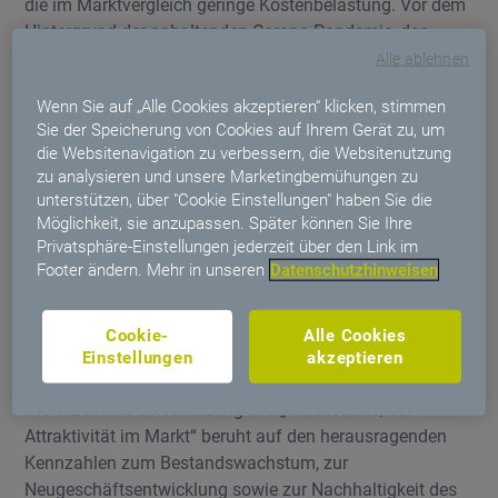
die im Marktvergleich geringe Kostenbelastung. Vor dem
Hintergrund der anhaltenden Corona-Pandemie, den
starken Inflationstendenzen und der allgemeinen
Alle ablehnen
wirtschaftlichen Entwicklung zeigen sich nach
Wenn Sie auf „Alle Cookies akzeptieren“ klicken, stimmen
Auffassung der Rating-Experten aktuell nach wie vor
Sie der Speicherung von Cookies auf Ihrem Gerät zu, um
keine Anzeichen für signifikante Ergebniseinbrüche.
die Websitenavigation zu verbessern, die Websitenutzung
zu analysieren und unsere Marketingbemühungen zu
Die exzellente Kundenorientierung macht sich u.a. an
unterstützen, über "Cookie Einstellungen" haben Sie die
dem sehr hohen Zufriedenheits- und Bindungsniveau der
Möglichkeit, sie anzupassen. Später können Sie Ihre
Kunden fest. Die hohe Weiterempfehlungs- und
Privatsphäre-Einstellungen jederzeit über den Link im
Wiederabschlussbereitschaft sprechen ebenso für die
Footer ändern. Mehr in unseren
Datenschutzhinweisen
Bewertung wie die seit Jahren gelebte hohe Service- und
Kundenorientierung. Die leistungsstarken und
Cookie-
Alle Cookies
preisgünstigen Produkte sind zudem ideal auf Kunden
Einstellungen
akzeptieren
und Vertrieb zugeschnitten.
Die exzellente Einschätzung des „Wachstums/der
Attraktivität im Markt“ beruht auf den herausragenden
Kennzahlen zum Bestandswachstum, zur
Neugeschäftsentwicklung sowie zur Nachhaltigkeit des